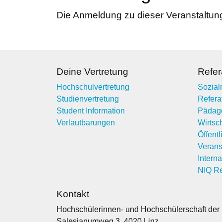
Die Anmeldung zu dieser Veranstaltung 
Deine Vertretung
Refer
Hochschulvertretung
Sozialr
Studienvertretung
Referat
Student Information
Pädag
Verlautbarungen
Wirtsch
Öffentl
Verans
Interna
NIQ Re
Kontakt
Hochschülerinnen- und Hochschülerschaft der
Salesianumweg 3, 4020 Linz