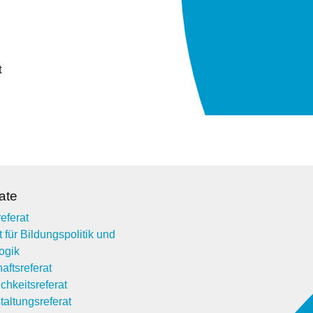
t
ate
eferat
 für Bildungspolitik und
ogik
aftsreferat
ichkeitsreferat
taltungsreferat